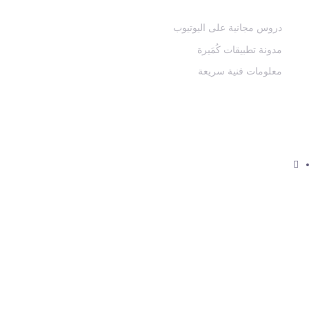
دروس مجانية على اليوتيوب
مدونة تطبيقات كُمَيرة
معلومات فنية سريعة
كن بالقرب دوماً
info@comairaacademy.com
©2024 جميع الحقوق محفوظة لـ Comaira, LLC