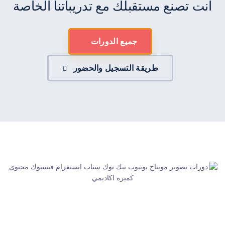
أنت تصنع مستقبلك مع تدريباتنا الخاصة
جميع الدورات
طريقة التسجيل والحضور
كُمَيرة أكاديمي | طـريــقـــك لإتقان أســــــــــرار ومهارات صناعة
الــمــحـتـوى الـــرقـمـي وفن الصورة والصوت وصناعة الأفلام