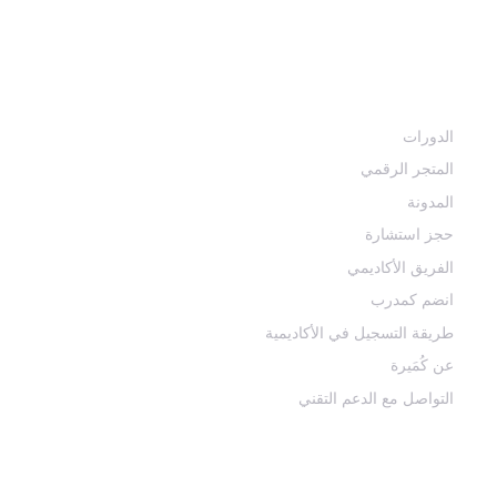
مــــن هــنــا هـــذا الفنون ســتـصبح أسهل
أقسام الأكاديمية
الدورات
المتجر الرقمي
المدونة
حجز استشارة
الفريق الأكاديمي
انضم كمدرب
طريقة التسجيل في الأكاديمية
عن كُمَيرة
التواصل مع الدعم التقني
منصاتنا التعليمية المجانية