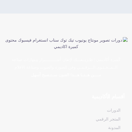
كُمَيرة أكاديمي | طـريــقـــك لإتقان أســــــــــرار ومهارات صناعة
الــمــحـتـوى الـــرقـمـي وفن الصورة والصوت وصناعة الأفلام
مــــن هــنــا هـــذا الفنون ســتـصبح أسهل
أقسام الأكاديمية
الدورات
المتجر الرقمي
المدونة