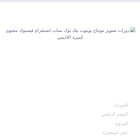
كُمَيرة أكاديمي | طـريــقـــك لإتقان أســــــــــرار ومهارات صناعة
الــمــحـتـوى الـــرقـمـي وفن الصورة والصوت وصناعة الأفلام
مــــن هــنــا هـــذا الفنون ســتـصبح أسهل
أقسام الأكاديمية
الدورات
المتجر الرقمي
المدونة
حجز استشارة