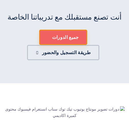
أنت تصنع مستقبلك مع تدريباتنا الخاصة
جميع الدورات
طريقة التسجيل والحضور
كُمَيرة أكاديمي | طـريــقـــك لإتقان أســــــــــرار ومهارات صناعة