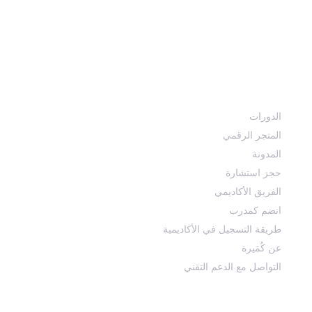
الــمــحـتـوى الـــرقـمـي وفن الصورة والصوت وصناعة الأفلام
مــــن هــنــا هـــذا الفنون ســتـصبح أسهل
أقسام الأكاديمية
الدورات
المتجر الرقمي
المدونة
حجز استشارة
الفريق الأكاديمي
انضم كمدرب
طريقة التسجيل في الأكاديمية
عن كُمَيرة
التواصل مع الدعم التقني