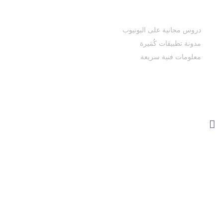
منصاتنا التعليمية المجانية
دروس مجانية على اليوتيوب
مدونة تطبيقات كُمَيرة
معلومات فنية سريعة
كن بالقرب دوماً
info@comairaacademy.com
©2024 جميع الحقوق محفوظة لـ Comaira, LLC