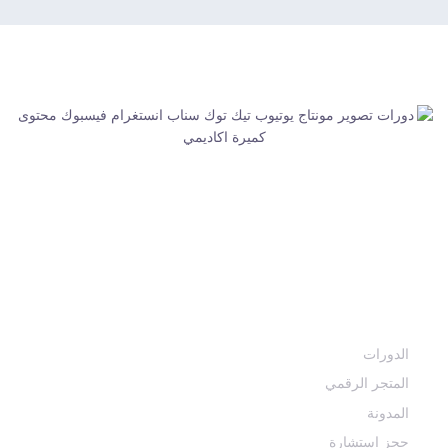
كُمَيرة أكاديمي | طـريــقـــك لإتقان أســــــــــرار ومهارات صناعة
الــمــحـتـوى الـــرقـمـي وفن الصورة والصوت وصناعة الأفلام
مــــن هــنــا هـــذا الفنون ســتـصبح أسهل
أقسام الأكاديمية
الدورات
المتجر الرقمي
المدونة
حجز استشارة