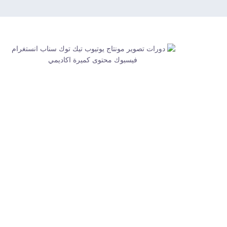
كُمَيرة أكاديمي | طـريــقـــك لإتقان أســــــــــرار
ومهارات صناعة الــمــحـتـوى الـــرقـمـي وفن الصورة
والصوت وصناعة الأفلام
مــــن هــنــا هـــذا الفنون ســتـصبح أسهل