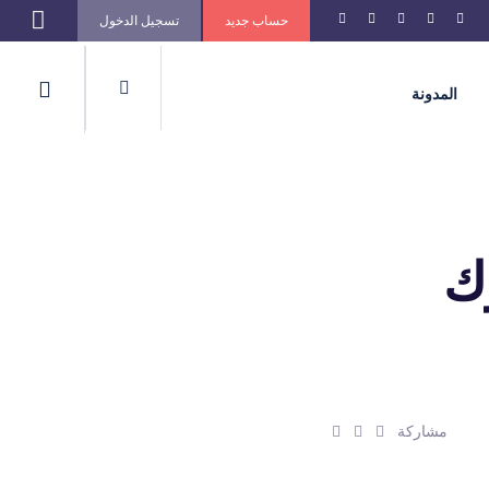
حساب جديد
تسجيل الدخول
المدونة
ك
ش
ش
ش
مشاركة
ا
ا
ا
ر
ر
ر