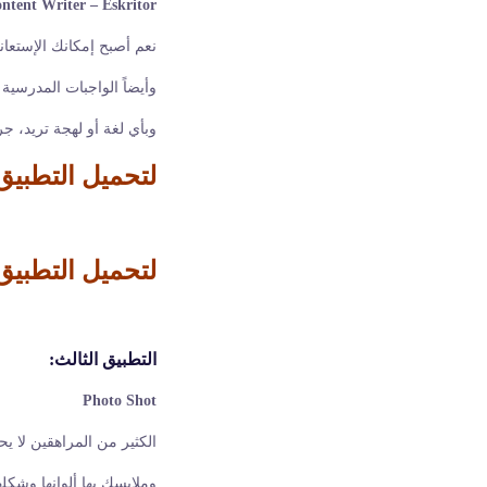
ntent Writer – Eskritor
نعم أصبح إمكانك الإستعا
وأيضاً الواجبات المدرسية
وبأي لغة أو لهجة تريد، ج
لتحميل التطبيق 
لتحميل التطبيق
التطبيق الثالث:
Photo Shot
الكثير من المراهقين لا 
وملابسك بها ألوانها وشك