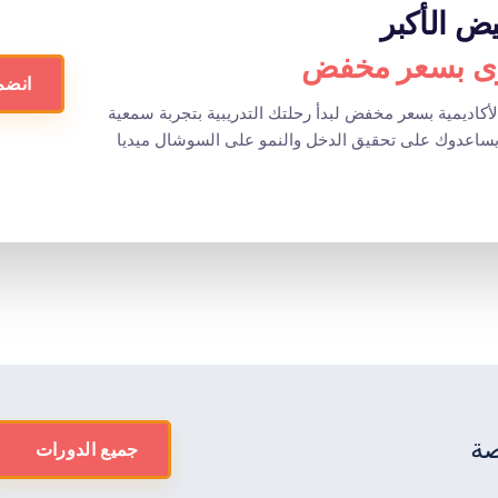
ض الأكبر
وى بسعر مخفض
انضم
اديمية بسعر مخفض لبدأ رحلتك التدريبية بتجربة سمعية
صة
جميع الدورات